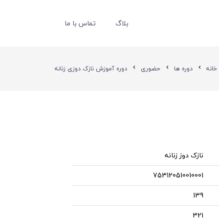
بلاگ
تماس با ما
خانه
دوره ها
حضوری
دوره آموزش نازک دوزی زنانه
chevron_left
chevron_left
chevron_left
نازک دوز زنانه
753120510010001
139
321